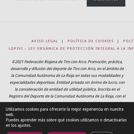
AVISO LEGAL
|
POLÍTICA DE COOKIES
|
POLÍ
LOPIVI – LEY ORGÁNICA DE PROTECCIÓN INTEGRAL A LA IN
©2021 Federación Riojana de Tiro con Arco. Promoción, práctica,
desarrollo y difusión del deporte de Tiro con Arco, en el ámbito de
la Comunidad Autónoma de La Rioja en todas sus modalidades y
especialidades deportivas. Entidad privada sin ánimo de lucro, con
la consideración de entidad de utilidad pública. Inscrita en el
Registro del Deporte de la Comunidad Autónoma de La Rioja, con el
número 1-0042, adaptada a la Ley 1/2015, de 23 de marzo, del
Utilizamos cookies para ofrecerte la mejor experiencia en nuestra
Ejercicio Físico y del deporte de La Rioja.
web.
Puedes aprender más sobre qué cookies utilizamos o desactivarlas
en los ajustes.
Funciona con
Fluida
&
WordPress.