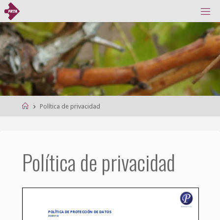
Saltar
F
al
E
D
E
contenido
R
A
C
I
Ó
N
R
I
O
J
A
N
A
D
E
Página
Política de privacidad
T
I
R
de
O
C
Inicio
O
N
Política de privacidad
A
R
C
O