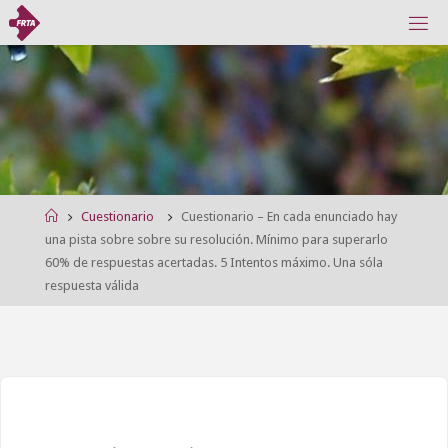
Saltar
Saltar
F
al
al
E
D
E
contenido
contenido
R
A
C
I
Ó
N
R
I
O
J
A
N
A
D
E
Página
Cuestionario
Cuestionario – En cada enunciado hay
T
I
R
de
una pista sobre sobre su resolución. Mínimo para superarlo
O
C
Inicio
60% de respuestas acertadas. 5 Intentos máximo. Una sóla
O
N
respuesta válida
A
R
C
O