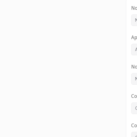
N
Ap
No
Co
Co